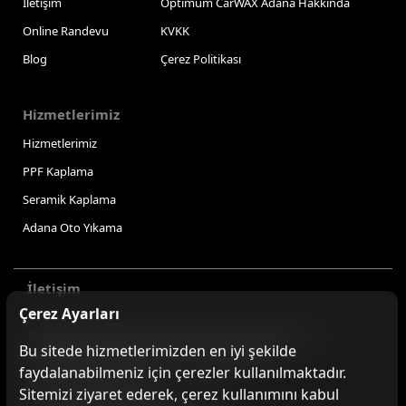
İletişim
Optimum CarWAX Adana Hakkında
Online Randevu
KVKK
Blog
Çerez Politikası
Hizmetlerimiz
Hizmetlerimiz
PPF Kaplama
Seramik Kaplama
Adana Oto Yıkama
İletişim
Çerez Ayarları
Adana Optimum AVM -2. Kat | Sinanpaşa, Hacı
Bu sitede hizmetlerimizden en iyi şekilde
Sabancı Blv. No:28, 01220 Yüreğir/Adana
faydalanabilmeniz için çerezler kullanılmaktadır.
+90 545 100 22 23
Sitemizi ziyaret ederek, çerez kullanımını kabul