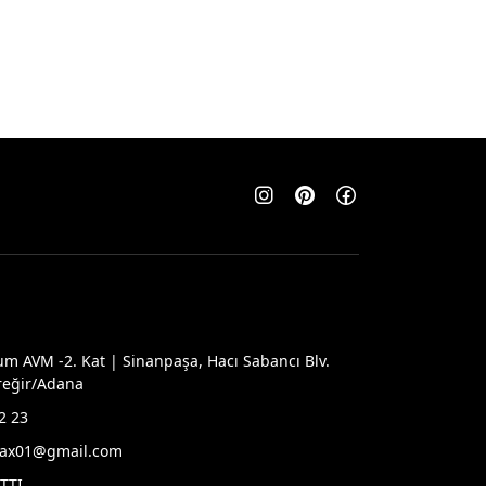
Ayarları
 AVM -2. Kat | Sinanpaşa, Hacı Sabancı Blv.
reğir/Adana
de hizmetlerimizden en iyi şekilde
nabilmeniz için çerezler kullanılmaktadır. Sitemizi
2 23
 ederek, çerez kullanımını kabul etmiş sayılırsınız.
ax01@gmail.com
TTI
Tamam