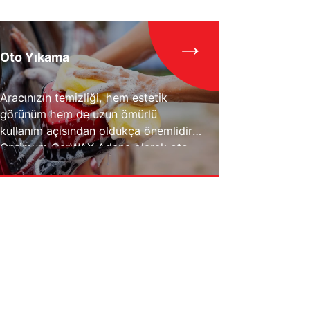
→
Oto Yıkama
Aracınızın temizliği, hem estetik
görünüm hem de uzun ömürlü
kullanım açısından oldukça önemlidir.
Optimum CarWAX Adana olarak
oto
yıkama çeşitleri, fiyatları ve en yakın
oto yıkama hizmetlerini
detaylıca ele
alıyoruz. Adana'da profesyonel oto
yıkama hizmetleri sunuyoruz.
Araçlarınızın temizliği ve bakımı için
en kaliteli ürünleri kullanarak, müşteri
memnuniyetini ön planda tutuyoruz.