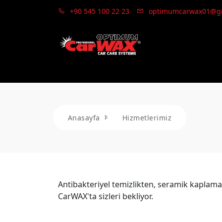
+90 545 100 22 23
optimumcarwax01@g
Anasayfa
Hizmetlerimiz
Antibakteriyel temizlikten, seramik kaplam
CarWAX'ta sizleri bekliyor.