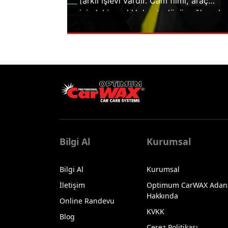
farklı işlevi vardır. Cam filmi, araç
içindeki sıcaklık kontrolünü sağlamak,
UV ışınlarından korunmayı artırmak,
araç içindeki görünürlüğü azaltmak ve
genel olarak daha estetik bir görünüm
elde etmek için kullanılır. Cam filmi
uygulaması, özellikle yaz aylarında
sıcaklık artışı ve güneş ışınlarının
yoğun olduğu zamanlarda daha fazla
tercih edilir.
Bilgi Al
Kurumsal
Bilgi Al
Kurumsal
İletişim
Optimum CarWAX Adan
Hakkında
Online Randevu
KVKK
Blog
Çerez Politikası