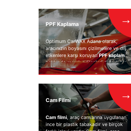
→
PPF Kaplama
Optimum CarWAX Adana olarak,
aracınızın boyasını çizilmelere ve dış
etkenlere karşı koruyan
PPF kaplama
hakkında merak edilenleri detaylı bir
şekilde ele alıyoruz. PPF nedir, ne işe
yarar, fiyatları ve kullanılan
malzemeler nelerdir? gibi tüm
sorularınıza detaylı yanıt veriyoruz.
→
Cam Filmi
Cam filmi
, araç camlarına uygulanan
ince bir plastik tabakadır ve birçok