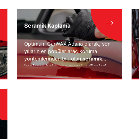
→
Seramik Kaplama
Optimum CarWAX Adana olarak, son
yılların en popüler araç koruma
yöntemlerinden biri olan
seramik
kaplama
hakkında merak edilenleri
detaylı bir şekilde ele alıyoruz.
Seramik kaplama nedir, nasıl uygulanır
ve ne gibi avantajlar sağlar? tüm
detaylar..