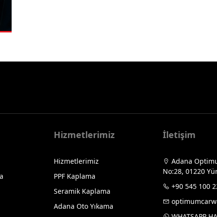
Hizmetlerimiz
İletişim
Çerez 
Hizmetlerimiz
Adana Optimum
No:28, 01220 Yü
Bu site
a
PPF Kaplama
faydala
+90 545 100 2
Seramik Kaplama
ziyaret
optimumcarw
Adana Oto Yıkama
WHATSAPP HA